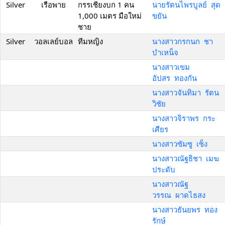
Silver
เรือพาย
กรรเชียงบก 1 คน
นายรัตนไพรบูลย์ สุด
1,000 เมตร มือใหม่
ขยัน
ชาย
Silver
วอลเลย์บอล
ทีมหญิง
นางสาวกรกนก ชา
บำเหน็จ
นางสาวเขม
อัปสร ทองกัน
นางสาวจันทิมา รัตน
วิชัย
นางสาวจิราพร กระ
เศียร
นางสาวซัมซู เซ็ง
นางสาวณัฐธิชา เมฆ
ประดับ
นางสาวณัฐ
วรรณ ผาดไธสง
นางสาวธันยพร ทอง
รักษ์