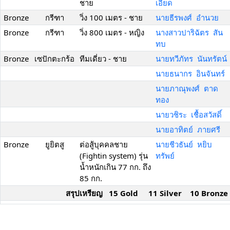
ชาย
เอียด
Bronze
กรีฑา
วิ่ง 100 เมตร - ชาย
นายธีรพงศ์ อำนวย
Bronze
กรีฑา
วิ่ง 800 เมตร - หญิง
นางสาวปาริฉัตร สัน
ทบ
Bronze
เซปักตะกร้อ
ทีมเดี่ยว - ชาย
นายทวีภัทร นันทรัตน์
นายธนากร อินจันทร์
นายภาณุพงศ์ ตาด
ทอง
นายวชิระ เชื้อสวัสดิ์
นายอาทิตย์ ภายศรี
Bronze
ยูยิตสู
ต่อสู้บุคคลชาย
นายชีวธันย์ หยิบ
(Fightin system) รุ่น
ทรัพย์
น้ำหนักเกิน 77 กก. ถึง
85 กก.
สรุปเหรียญ 15 Gold 11 Silver 10 Bronze