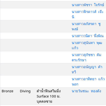
นางสาวพัชรา ใจรักษ์
นางสาวฟิรดาวส์ เจ๊ะ
นิ
นางสาวลภัสรดา ชู
พงษ์
นางสาววนิดา พึ่งพิณ
นางสาวสุนันทา พุฒ
แก้ว
นางสาวสุภัชชา คัม
ตระรักษา
นางสาวอนัญญา คำ
ทวี
นางสาวอาทิตยา แก้ว
นอก
Bronze
Diving
ดำน้ำฟินสวิมมิ่ง
นายวันชนะ ทองดัง
Surface 100 ม.
บุคคลชาย