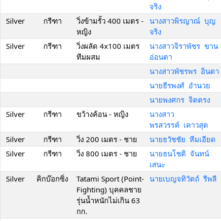
จริง
Silver
กรีฑา
วิ่งข้ามรั้ว 400 เมตร -
นางสาวพิรญาณ์ บุญ
หญิง
จริง
Silver
กรีฑา
วิ่งผลัด 4x100 เมตร
นางสาวจิราพัชร ขาน
ทีมผสม
อ่อนตา
นางสาวพัชรพร อินตา
นายธีรพงศ์ อำนวย
นายพงศกร จิตตรง
Silver
กรีฑา
ขว้างค้อน - หญิง
นางสาว
พรสวรรค์ เคาวสุต
Silver
กรีฑา
วิ่ง 200 เมตร - ชาย
นายธวัชชัย หีมเอียด
Silver
กรีฑา
วิ่ง 800 เมตร - ชาย
นายธนโชติ จันทน์
เสนะ
Silver
คิกบ๊อกซิ่ง
Tatami Sport (Point-
นายเบญจทิวัตถ์ รีพลี
Fighting) บุคคลชาย
รุ่นน้ำหนักไม่เกิน 63
กก.