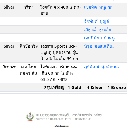
Silver
กรีฑา
วิ่งผลัด 4 x 400 เมตร -
เขมทัต หนูมาก
ชาย
จิรทีปต์ บุญดี
ณัฐวุฒิ ธุระกิจ
เอกภินัย แก้วหนู
Silver
คิกบ๊อกซิ่ง
Tatami Sport (Kick-
นิรุช มอสันเทียะ
Light) บุคคลชาย รุ่น
น้ำหนักไม่เกิน 69 กก.
Bronze
มวยไทย
ไลท์เวลเตอร์เวท นน.
ภูธิพัฒน์ ศุภลักษณ์
สมัครเล่น
เกิน 60 กก.ไม่เกิน
63.5 กก. - ชาย
สรุปเหรียญ 1 Gold 4 Silver 1 Bronze