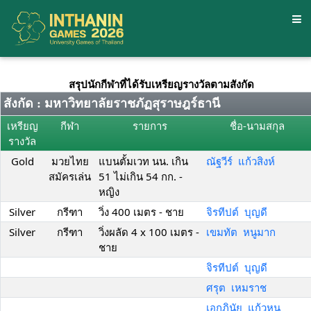
สรุปนักกีฬาที่ได้รับเหรียญรางวัลตามสังกัด
สังกัด : มหาวิทยาลัยราชภัฏสุราษฎร์ธานี
เหรียญ
กีฬา
รายการ
ชื่อ-นามสกุล
รางวัล
Gold
มวยไทย
แบนตั้มเวท นน. เกิน
ณัฐวีร์ แก้วสิงห์
สมัครเล่น
51 ไม่เกิน 54 กก. -
หญิง
Silver
กรีฑา
วิ่ง 400 เมตร - ชาย
จิรทีปต์ บุญดี
Silver
กรีฑา
วิ่งผลัด 4 x 100 เมตร -
เขมทัต หนูมาก
ชาย
จิรทีปต์ บุญดี
ศรุต เหมราช
เอกภินัย แก้วหนู