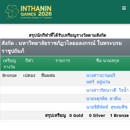
สรุปนักกีฬาที่ได้รับเหรียญรางวัลตามสังกัด
สังกัด : มหาวิทยาลัยราชภัฏวไลยอลงกรณ์ ในพระบรม
ราชูปถัมภ์
เหรียญ
กีฬา
รายการ
ชื่อ-นามสกุล
รางวัล
Bronze
เปตอง
ทีมผสม
นางสาวปานณริ
นทร์ อยู่นาน
นางสาวรัตนาวดี ใจน้ำ
นายจตุรพิธ ดาดิน
นายชิติพัทธ์ สุขสมพืช
สรุปเหรียญ 0 Gold 0 Silver 1 Bronze