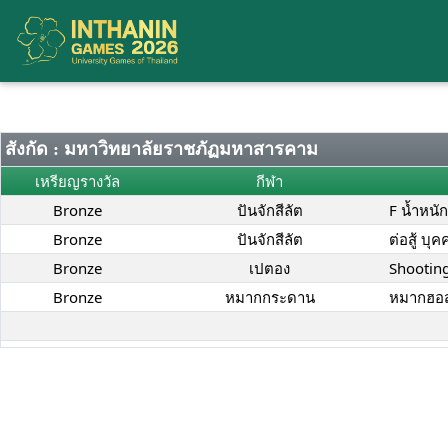
สังกัด : มหาวิทยาลัยราชภัฏมหาสารคาม
เหรียญรางวัล
กีฬา
Bronze
ปันจักสีลัต
F น้ำหนั
Bronze
ปันจักสีลัต
ต่อสู้ บุ
Bronze
เปตอง
Shootin
Bronze
หมากกระดาน
หมากฮอส