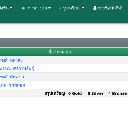
่งขัน
ผลการแข่งขัน
สรุปเหรียญ
รายชื่อนักกีฬา
ชื่อ-นามสกุล
พงศ์ คิสาลัง
พรรณ ศรีกาฬสินธุ์
ยพงศ์ ดีพลงาม
เทพ ชาทิพฮด
สรุปเหรียญ 0 Gold 0 Silver 4 Bronze