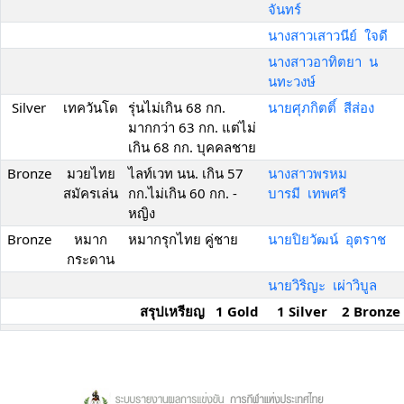
จันทร์
นางสาวเสาวนีย์ ใจดี
นางสาวอาทิตยา น
นทะวงษ์
Silver
เทควันโด
รุ่นไม่เกิน 68 กก.
นายศุภกิตติ์ สีส่อง
มากกว่า 63 กก. แต่ไม่
เกิน 68 กก. บุคคลชาย
Bronze
มวยไทย
ไลท์เวท นน. เกิน 57
นางสาวพรหม
สมัครเล่น
กก.ไม่เกิน 60 กก. -
บารมี เทพศรี
หญิง
Bronze
หมาก
หมากรุกไทย คู่ชาย
นายปิยวัฒน์ อุตราช
กระดาน
นายวิริญะ เผ่าวิบูล
สรุปเหรียญ 1 Gold 1 Silver 2 Bronze