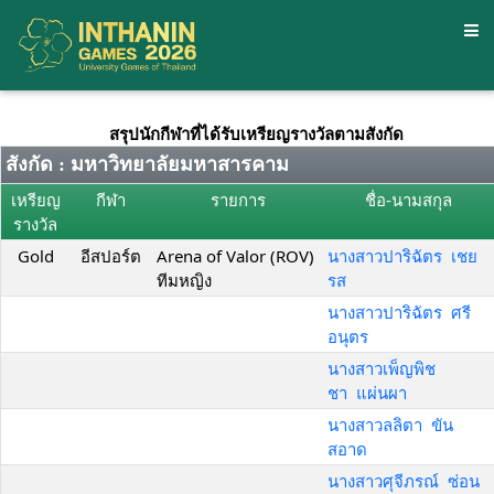
สรุปนักกีฬาที่ได้รับเหรียญรางวัลตามสังกัด
สังกัด : มหาวิทยาลัยมหาสารคาม
เหรียญ
กีฬา
รายการ
ชื่อ-นามสกุล
รางวัล
Gold
อีสปอร์ต
Arena of Valor (ROV)
นางสาวปาริฉัตร เชย
ทีมหญิง
รส
นางสาวปาริฉัตร ศรี
อนุตร
นางสาวเพ็ญพิช
ชา แผ่นผา
นางสาวลลิตา ขัน
สอาด
นางสาวศุจีภรณ์ ซ่อน