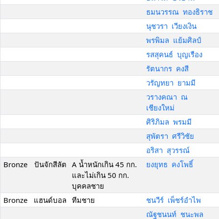
ธมนวรรณ ทองธิราช
นุชวรา เวียงเงิน
พรพิมล แย้มศิลป์
รสสุคนธ์ บุญเรือง
รัตนากร คงสี
วรัญทยา ยามมี
วรางคณา ณ
เชียงใหม่
ศิริภิมล พรมมี
สุพัตรา ศรีวิชัย
อริสา สุวรรณ์
Bronze
ปันจักสีลัต
A น้ำหนักเกิน 45 กก.
ยงยุทธ คงโพธิ์
และไม่เกิน 50 กก.
บุคคลชาย
Bronze
แฮนด์บอล
ทีมชาย
ชนวีร์ เพ็ชร์อำไพ
ณัฐชนนท์ ชนะพล