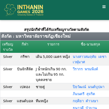
สรุปนักกีฬาที่ได้รับเหรียญรางวัลตามสังกัด
สังกัด : มหาวิทยาลัยราชภัฏเชียงใหม่
เหรียญ
กีฬา
รายการ
ชื่อ-นามสกุล
รางวัล
Silver
กรีฑา
เดิน 5,000 เมตร หญิง
นางสาวสมฤทัย เดชา
เวฬุมาศ
Silver
ปันจักสีลัต
J น้ำหนักเกิน 90 กก.
วีรากร พรมพิงค์
และไม่เกิน 95 กก.
บุคคลชาย
Silver
เปตอง
ชายคู่
ปิยวัฒณ์ มนต์บุปผา
ภิมนตรี สุจริต
Silver
แฮนด์บอล
ทีมหญิง
กฤติยา คำวงษา
ธนาวดี บัวบาน