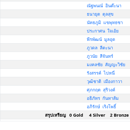
ณัฐพนณ์ อินต๊ะนา
ธนายุต ตุลสุข
นัทธภูมิ แขพุทธซา
ประกาศน ใจเอ้ย
พีรพัฒน์ มูลอุด
ภูวดล ลีตะนา
ภูวนัย สีจันทร์
มงคลชัย สัญญะวิชัย
รังสรรค์ ไปหนี่
วุฒิชาติ เมืองกาวา
ศุภกฤต สุริวงค์
อธิภัทร กันทาส้ม
อภิรักษ์ เริงโพธิ์
สรุปเหรียญ 0 Gold 4 Silver 2 Bronze