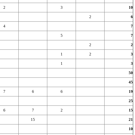
2
3
10
2
6
4
7
5
7
2
2
1
2
3
1
3
50
45
7
6
6
19
25
6
7
2
15
15
21
10