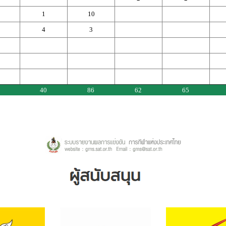
1
10
4
3
40
86
62
65